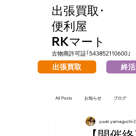
出張買取･
便利屋
RKマート
​古物商許可証｢
543852110600
｣
出張買取
終活
All Posts
お知らせ
ブログ
yuuki yamaguchi
【開催終了