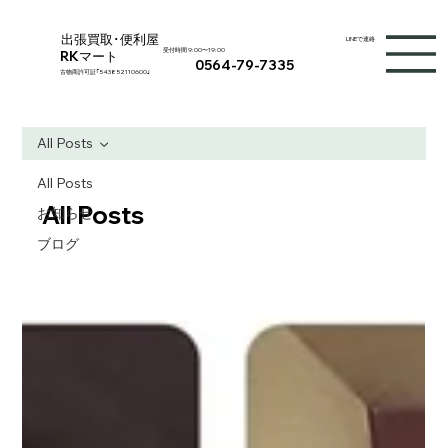
出張買取･便利屋
LINEで連絡
受付時間 9:00〜19:00
RKマート
0564-79-7335
​古物商許可証｢
543852110600
｣
All Posts
All Posts
All Posts
お知らせ
ブログ