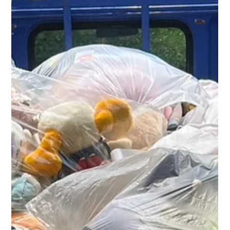
実施。 一度にまとめて片付いたことで、お客様にも大変喜んで
いただけました。 少量のお片付けもお気軽にご相談ください
「荷物が少ないから頼みにくい…」 そんなご相談も多くいただ
きます。 RKマートでは、物量や作業内容に合わせて最適な方法
をご提案しています。 近隣であれば、少量のお片付けや追加の
回収にも柔軟に対応可能です。 退去・引越し・生前整理のお片
付けもRKマートへ 老健や施設退去に伴うお片付けはもちろん、
引越し前後のお片付け