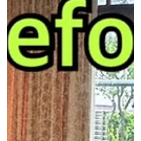
日はスタッフ5名で対応し、約2時間30分で作業が完了しまし
た。 事前の段取りとチームワークにより、安全かつスムーズに
搬出を進めることができました。 貸し倉庫・事務所・店舗のお
片付けもお任せください 貸し倉庫やテナントは、退去期限が決
まっているケースが多く、 倉庫内の残置物整理 スチールラック
など大型備品の搬出 事務所・店舗の片付け 解体前・売却前のお
片付け など、短期間での対応が求められることも少なくありま
せん。 RKマートでは、現地確認から作業まで迅速に対応いたし
ます。 買取できるものは査定して費用負担を軽減 倉庫や事務所
のお片付けでは、家具・家電・工具・オフィス用品など、買取
できるものが見つ