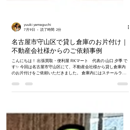
yuuki yamaguchi
7月9日
読了時間: 2分
名古屋市守山区で貸し倉庫のお片付け｜
不動産会社様からのご依頼事例
こんにちは！ 出張買取・便利屋 RKマート 代表の 山口 夕季 で
す✨ 今回は名古屋市守山区にて、不動産会社様から貸し倉庫内
のお片付けをご依頼いただきました。 倉庫内にはスチールラッ
クや保管品などが残っていましたが、退去・次の利用に向けて
すべて撤去させていただきました。 スタッフ5名でスピーディー
に対応 事前に現地確認を行い、搬出経路や作業手順を共有。 当