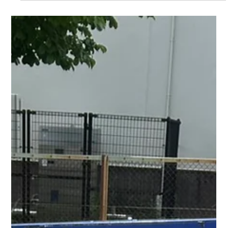
yuuki yamaguchi
6月25日
読了時間: 2分
名古屋市熱田区で老健退去に伴う不用品
回収を実施｜施設退去時のお片付け事例
こんにちは！ 出張買取・便利屋 RKマート 代表の 山口 夕季 で
す✨ 老健退去に伴うお片付けをご依頼いただきました 今回は名
古屋市熱田区にて、介護老人保健施設（老健）退去後のお片付
けをご依頼いただきました。 施設からご自宅へ戻された荷物や
生活用品を整理し、不要になったお品物を回収させていただき
ました。 衣類が中心だったため費用もできる限り抑えました 今
回のお荷物は衣類が大半を占めていたため、通常よりも費用を
抑えた形でご対応させていただきました。 さらに、ご自宅近く
のコンテナにも不要品が保管されていたため、あわせて回収を