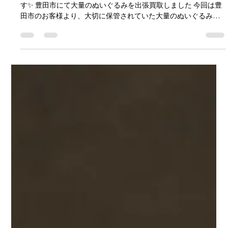
yuuki yamaguchi
6月19日
読了時間: 2分
豊田市で大量のぬいぐるみを出張買取
｜2トントラックいっぱいのコレクショ