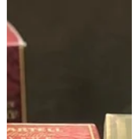
ン整理
こんにちは！ 出張買取・便利屋 RKマート 代表の 山口 夕季 で
す✨ 豊田市にて大量のぬいぐるみを出張買取しました 今回は豊
田市のお客様より、大切に保管されていた大量のぬいぐるみの
買取をご依頼いただきました。 量はなんと2トントラックいっぱ
いになるほどの数。 ご自身で処分しようとすると、袋詰めや車
への積み込み、処分場までの運搬など何往復も必要になる量で
した。 「どうやって片付けよう…」 とお困りだったところ、
RKマートへご相談いただきました。 大量のぬいぐるみもまとめ
て査定できます ぬいぐるみは思い出が詰まっているものも多
く、 「そのまま捨てるのは気が引ける」 「誰かに使ってもらえ
るなら手放したい」 というご相談をよくいただきます。 状態や
種類によっては、今回のようにお買取できるケースもありま
す。 キャラクターグッズやコレクション品など、処分する前に
一度ご相談ください。 事前準備のおかげで作業もスムーズに完
了しました 今回はお客様が事前に庭先へまとめてくださってい
たため、搬出作業もスムーズに進みました。 大量のお品物で
も、スタッフが仕分け・搬出