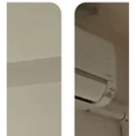
知立市で解体前の残置物整理を実施｜不
動産売却・解体前のお片付け事例
こんにちは！ 出張買取・便利屋 RKマート 代表の 山口 夕季 で
す✨ 知立市で解体前のお片付けをご依頼いただきました 今回は
知立市にて、建物解体前のお片付けをご依頼いただきました。
作業期間は3日間（6月26日～6月28日）。 解体工事前というこ
とで、建物内に残っている家具や家電、生活用品などの整理・
搬出をお手伝いさせていただきました。 お客様にもご協力いた
だき、スムーズに作業できました お見積り時よりも、お客様ご
自身でお片付けを進めてくださっていたため、当初より物量が
減り、予定よりスムーズに作業を進めることができました。 ま
た、作業中にはスタッフ全員へお茶やお菓子をご用意いただ
き、温かいお気遣いまでいただきました。 スタッフ一同、大変
感謝しております。 ありがとうございました。 解体前は「捨て
る前の査定」がおすすめです 解体前のお片付けでは、 家具 家電
趣味用品 ブランド品 お酒 骨董品 など、処分予定のお品物の中
に価値があるものが見つかることも少なくありません。 RKマー
トでは、片付けだけではなく「買取できるものはしっかり査
定」することで