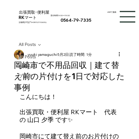
出張買取･便利屋
LINEで連絡
受付時間 9:00〜19:00
RKマート
0564-79-7335
​古物商許可証｢
543852110600
｣
All Posts
yuuki yamaguchi
5月2日
読了時間: 1分
All Posts
岡崎市で不用品回収｜建て替
お知らせ
え前の片付けを1日で対応した
ブログ
事例
こんにちは！
出張買取・便利屋 RKマート　代表
の 山口 夕季 です✨
岡崎市にて建て替え前のお片付けの