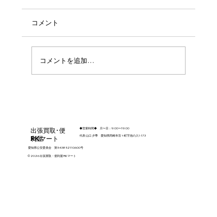
コメント
コメントを追加…
知立市で解体前の残置物整理を実施｜不
動産売却・解体前のお片付け事例
出張買取･便
◆営業時間◆ 月〜日：9:00〜19:00
代表 山口 夕季 ​​愛知県岡崎市百々町字池の入1-173
利屋
RKマート
愛知県公安委員会 第543852110600号
© 2026 出張買取・便利屋 RKマート